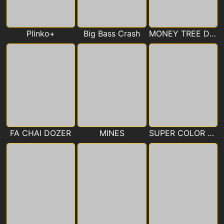
Plinko+
Big Bass Crash
MONEY TREE DOZER
FA CHAI DOZER
MINES
SUPER COLOR GAME