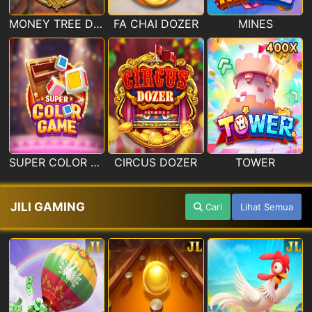
MONEY TREE DOZER
FA CHAI DOZER
MINES
SUPER COLOR GAME
CIRCUS DOZER
TOWER
JILI GAMING
Cari
Lihat Semua