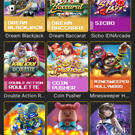
Dream Blackjack
Dream Baccarat
Sicbo IDNArcade
Double Action Roulette
Coin Pusher
Minesweeper Hollywood