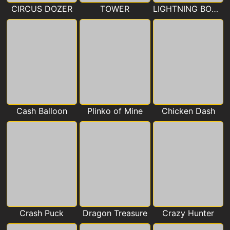
CIRCUS DOZER
TOWER
LIGHTNING BOMB
Cash Balloon
Plinko of Mine
Chicken Dash
Crash Puck
Dragon Treasure
Crazy Hunter