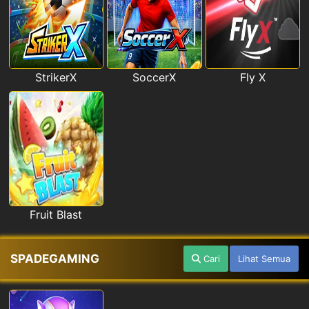
StrikerX
SoccerX
Fly X
Fruit Blast
SPADEGAMING
Cari
Lihat Semua