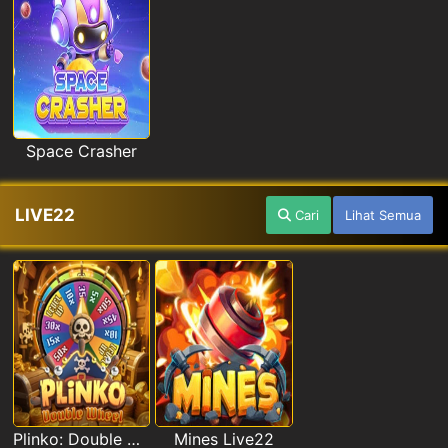
Space Crasher
LIVE22
Cari
Lihat Semua
Plinko: Double Wheel Live22
Mines Live22