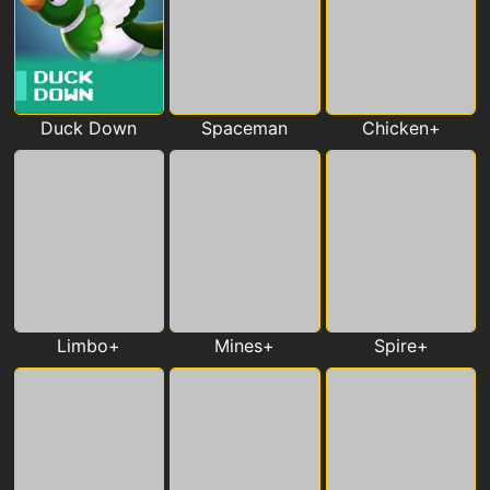
Duck Down
Spaceman
Chicken+
Limbo+
Mines+
Spire+