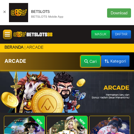
×
BETSLOTS
Download
BETSLOTS Mobile App
MASUK
DAFTAR
ARCADE
BERANDA
ARCADE
Kategori
Cari
NEW
NEW