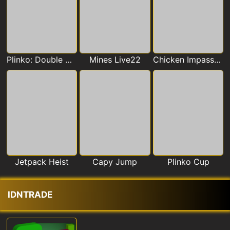
Plinko: Double Wheel Live22
Mines Live22
Chicken Impassable
Jetpack Heist
Capy Jump
Plinko Cup
IDNTRADE