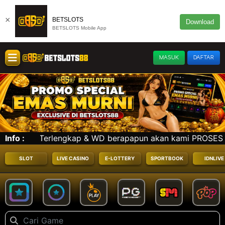
×
BETSLOTS
Download
BETSLOTS Mobile App
MASUK
DAFTAR
p & WD berapapun akan kami PROSES !! Nikmati Promo Spec
Info :
SLOT
LIVE CASINO
E-LOTTERY
SPORTBOOK
IDNLIVE