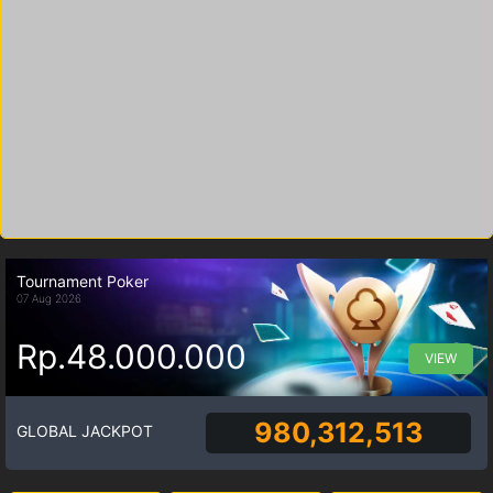
Tournament Poker
07 Aug 2026
Rp.48.000.000
VIEW
980,312,513
GLOBAL JACKPOT