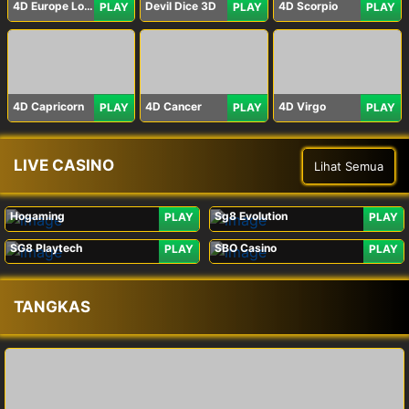
4D Europe Lotto
Devil Dice 3D
4D Scorpio
PLAY
PLAY
PLAY
4D Capricorn
4D Cancer
4D Virgo
PLAY
PLAY
PLAY
LIVE CASINO
Lihat Semua
Hogaming
Sg8 Evolution
PLAY
PLAY
SG8 Playtech
SBO Casino
PLAY
PLAY
TANGKAS