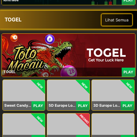
PLAY
TOGEL
Lihat Semua
TOGEL
PLAY
NEW
NEW
NEW
Sweet Candy 3D
5D Europe Lotto
3D Europe Lotto
PLAY
PLAY
PLAY
PROMO
NEW